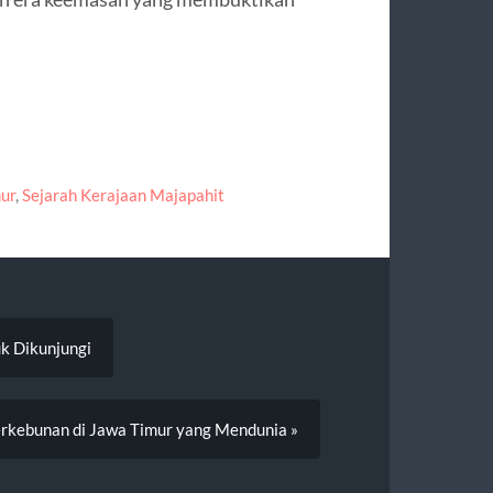
ur
,
Sejarah Kerajaan Majapahit
k Dikunjungi
erkebunan di Jawa Timur yang Mendunia »