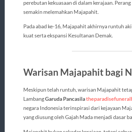
perebutan kekuasaan di dalam kerajaan. Perang
semakin melemahkan Majapahit.
Pada abad ke-16, Majapahit akhirnya runtuh ak
kuat serta ekspansi Kesultanan Demak.
Warisan Majapahit bagi 
Meskipun telah runtuh, warisan Majapahit teta
Lambang
Garuda Pancasila
theparadisefunera
negara Indonesia terinspirasi dari kejayaan Maj
yang diusung oleh Gajah Mada menjadi dasar ba
Majapahit bukan sekadar kerajaan, tetapi seb