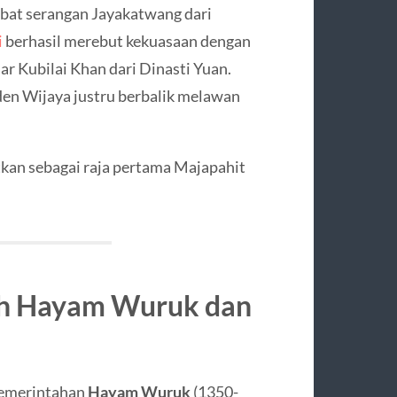
kibat serangan Jayakatwang dari
i
berhasil merebut kekuasaan dengan
r Kubilai Khan dari Dinasti Yuan.
en Wijaya justru berbalik melawan
an sebagai raja pertama Majapahit
ah Hayam Wuruk dan
pemerintahan
Hayam Wuruk
(1350-