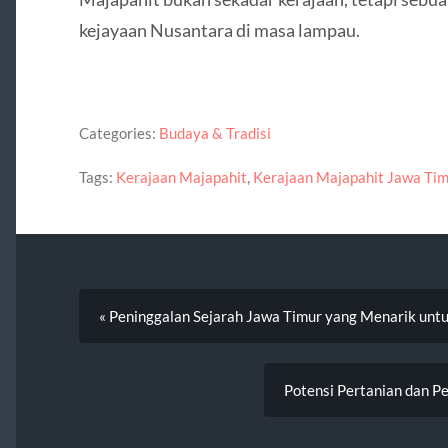
kejayaan Nusantara di masa lampau.
Categories:
Budaya & Tradisi
Tags:
Kerajaan Majapahit
,
Kerajaan Majapahit Jawa Tim
« Peninggalan Sejarah Jawa Timur yang Menarik untu
Potensi Pertanian dan P