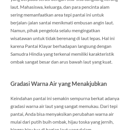
laut. Mahasiswa, keluarga, dan para pencinta alam
sering memanfaatkan area tepi pantai ini untuk
berjalan-jalan santai menikmati embusan angin laut.
Namun, pihak pengelola selalu mengingatkan
wisatawan untuk tidak berenang di laut lepas. Hal ini
karena Pantai Klayar berhadapan langsung dengan
Samudra Hindia yang terkenal memiliki karakteristik
ombak sangat besar dan arus bawah laut yang kuat.
Gradasi Warna Air yang Menakjubkan
Keindahan pantai ini semakin sempurna berkat adanya
gradasi warna air laut yang sangat memukau. Dari tepi
pantai, Anda bisa menyaksikan perubahan warna air
mulai dari putih buih ombak, hijau toska yang jernih,
hingga biru tua di bagian laut yang dalam.