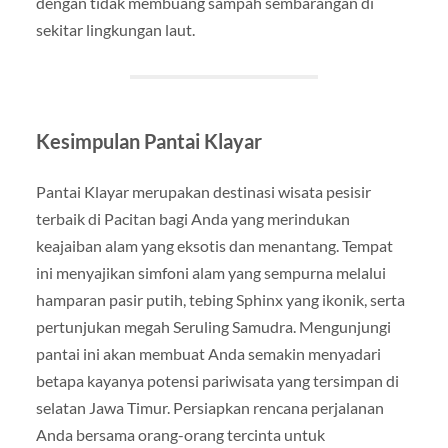
dengan tidak membuang sampah sembarangan di
sekitar lingkungan laut.
Kesimpulan Pantai Klayar
Pantai Klayar merupakan destinasi wisata pesisir
terbaik di Pacitan bagi Anda yang merindukan
keajaiban alam yang eksotis dan menantang. Tempat
ini menyajikan simfoni alam yang sempurna melalui
hamparan pasir putih, tebing Sphinx yang ikonik, serta
pertunjukan megah Seruling Samudra. Mengunjungi
pantai ini akan membuat Anda semakin menyadari
betapa kayanya potensi pariwisata yang tersimpan di
selatan Jawa Timur. Persiapkan rencana perjalanan
Anda bersama orang-orang tercinta untuk