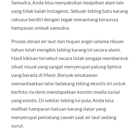
Samudra, Anda bisa menyaksikan keajaiban alam lain
yang tidak kalah instagenic. Sebuah tebing batu karang
raksasa berdiri dengan tegak menantang kerasnya
hempasan ombak samudra.
Proses abrasi air laut dan tiupan angin selama ribuan
tahun telah mengikis tebing karang ini secara alami.
Hasil kikisan tersebut secara tidak sengaja membentuk
siluet visual yang sangat menyerupai patung Sphinx
yang berada di Mesir. Banyak wisatawan
memanfaatkan latar belakang tebing eksotis ini untuk
berfoto ria demi mendapatkan konten media sosial
yang estetis. Di sekitar tebing ini pula, Anda bisa
melihat hamparan batuan karang datar yang
menyerupai pematang sawah saat air laut sedang
surut.