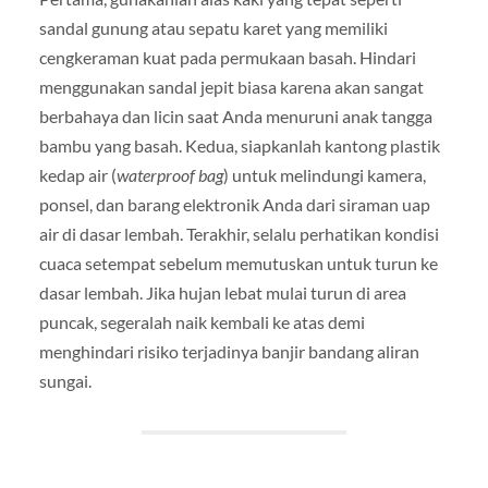
sandal gunung atau sepatu karet yang memiliki
cengkeraman kuat pada permukaan basah. Hindari
menggunakan sandal jepit biasa karena akan sangat
berbahaya dan licin saat Anda menuruni anak tangga
bambu yang basah. Kedua, siapkanlah kantong plastik
kedap air (
waterproof bag
) untuk melindungi kamera,
ponsel, dan barang elektronik Anda dari siraman uap
air di dasar lembah. Terakhir, selalu perhatikan kondisi
cuaca setempat sebelum memutuskan untuk turun ke
dasar lembah. Jika hujan lebat mulai turun di area
puncak, segeralah naik kembali ke atas demi
menghindari risiko terjadinya banjir bandang aliran
sungai.