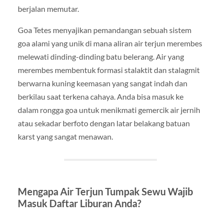
berjalan memutar.
Goa Tetes menyajikan pemandangan sebuah sistem
goa alami yang unik di mana aliran air terjun merembes
melewati dinding-dinding batu belerang. Air yang
merembes membentuk formasi stalaktit dan stalagmit
berwarna kuning keemasan yang sangat indah dan
berkilau saat terkena cahaya. Anda bisa masuk ke
dalam rongga goa untuk menikmati gemercik air jernih
atau sekadar berfoto dengan latar belakang batuan
karst yang sangat menawan.
Mengapa Air Terjun Tumpak Sewu Wajib
Masuk Daftar Liburan Anda?