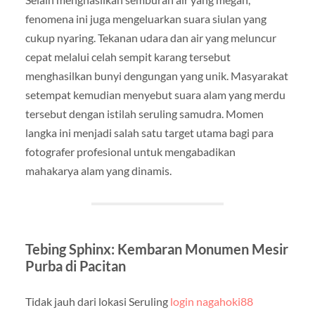
fenomena ini juga mengeluarkan suara siulan yang
cukup nyaring. Tekanan udara dan air yang meluncur
cepat melalui celah sempit karang tersebut
menghasilkan bunyi dengungan yang unik. Masyarakat
setempat kemudian menyebut suara alam yang merdu
tersebut dengan istilah seruling samudra. Momen
langka ini menjadi salah satu target utama bagi para
fotografer profesional untuk mengabadikan
mahakarya alam yang dinamis.
Tebing Sphinx: Kembaran Monumen Mesir
Purba di Pacitan
Tidak jauh dari lokasi Seruling
login nagahoki88