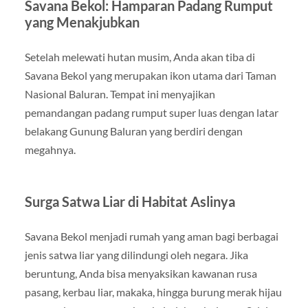
Savana Bekol: Hamparan Padang Rumput
yang Menakjubkan
Setelah melewati hutan musim, Anda akan tiba di
Savana Bekol yang merupakan ikon utama dari Taman
Nasional Baluran. Tempat ini menyajikan
pemandangan padang rumput super luas dengan latar
belakang Gunung Baluran yang berdiri dengan
megahnya.
Surga Satwa Liar di Habitat Aslinya
Savana Bekol menjadi rumah yang aman bagi berbagai
jenis satwa liar yang dilindungi oleh negara. Jika
beruntung, Anda bisa menyaksikan kawanan rusa
pasang, kerbau liar, makaka, hingga burung merak hijau