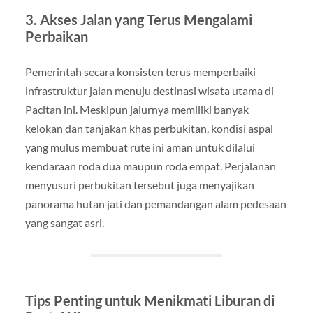
3. Akses Jalan yang Terus Mengalami
Perbaikan
Pemerintah secara konsisten terus memperbaiki
infrastruktur jalan menuju destinasi wisata utama di
Pacitan ini. Meskipun jalurnya memiliki banyak
kelokan dan tanjakan khas perbukitan, kondisi aspal
yang mulus membuat rute ini aman untuk dilalui
kendaraan roda dua maupun roda empat. Perjalanan
menyusuri perbukitan tersebut juga menyajikan
panorama hutan jati dan pemandangan alam pedesaan
yang sangat asri.
Tips Penting untuk Menikmati Liburan di