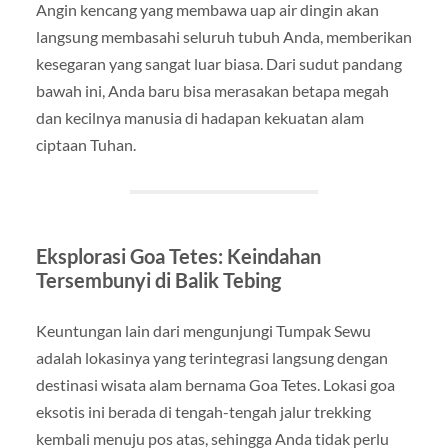
Angin kencang yang membawa uap air dingin akan
langsung membasahi seluruh tubuh Anda, memberikan
kesegaran yang sangat luar biasa. Dari sudut pandang
bawah ini, Anda baru bisa merasakan betapa megah
dan kecilnya manusia di hadapan kekuatan alam
ciptaan Tuhan.
Eksplorasi Goa Tetes: Keindahan
Tersembunyi di Balik Tebing
Keuntungan lain dari mengunjungi Tumpak Sewu
adalah lokasinya yang terintegrasi langsung dengan
destinasi wisata alam bernama Goa Tetes. Lokasi goa
eksotis ini berada di tengah-tengah jalur trekking
kembali menuju pos atas, sehingga Anda tidak perlu