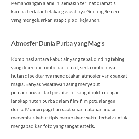
Pemandangan alami ini semakin terlihat dramatis
karena berlatar belakang gagahnya Gunung Semeru
yang mengeluarkan asap tipis di kejauhan.
Atmosfer Dunia Purba yang Magis
Kombinasi antara kabut air yang tebal, dinding tebing
yang dipenuhi tumbuhan lumut, serta rimbunnya
hutan di sekitarnya menciptakan atmosfer yang sangat
magis. Banyak wisatawan asing menyebut
pemandangan dari pos atas ini sangat mirip dengan
lanskap hutan purba dalam film-film petualangan
dunia. Momen pagi hari saat sinar matahari mulai
menembus kabut tipis merupakan waktu terbaik untuk
mengabadikan foto yang sangat estetis.