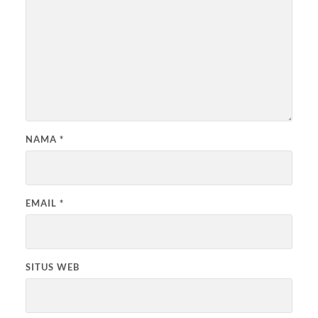
NAMA
*
EMAIL
*
SITUS WEB