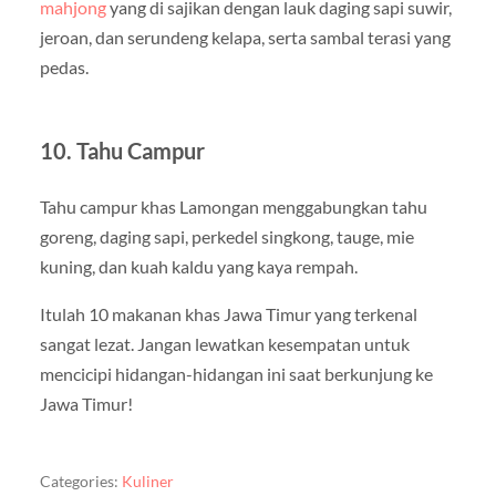
mahjong
yang di sajikan dengan lauk daging sapi suwir,
jeroan, dan serundeng kelapa, serta sambal terasi yang
pedas.
10. Tahu Campur
Tahu campur khas Lamongan menggabungkan tahu
goreng, daging sapi, perkedel singkong, tauge, mie
kuning, dan kuah kaldu yang kaya rempah.
Itulah 10 makanan khas Jawa Timur yang terkenal
sangat lezat. Jangan lewatkan kesempatan untuk
mencicipi hidangan-hidangan ini saat berkunjung ke
Jawa Timur!
Categories:
Kuliner