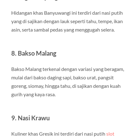
Hidangan khas Banyuwangi ini terdiri dari nasi putih
yang di sajikan dengan lauk seperti tahu, tempe, ikan
asin, serta sambal pedas yang menggugah selera.
8. Bakso Malang
Bakso Malang terkenal dengan variasi yang beragam,
mulai dari bakso daging sapi, bakso urat, pangsit
goreng, siomay, hingga tahu, di sajikan dengan kuah
gurih yang kaya rasa.
9. Nasi Krawu
Kuliner khas Gresik ini terdiri dari nasi putih
slot